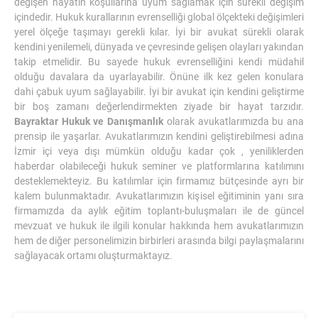
değişen hayatın koşullarına uyum sağlamak için sürekli değişim
içindedir. Hukuk kurallarının evrenselliği global ölçekteki değişimleri
yerel ölçeğe taşımayı gerekli kılar. İyi bir avukat sürekli olarak
kendini yenilemeli, dünyada ve çevresinde gelişen olayları yakından
takip etmelidir. Bu sayede hukuk evrenselliğini kendi müdahil
olduğu davalara da uyarlayabilir. Önüne ilk kez gelen konulara
dahi çabuk uyum sağlayabilir. İyi bir avukat için kendini geliştirme
bir boş zamanı değerlendirmekten ziyade bir hayat tarzıdır.
Bayraktar Hukuk ve Danışmanlık
olarak avukatlarımızda bu ana
prensip ile yaşarlar. Avukatlarımızın kendini geliştirebilmesi adına
İzmir içi veya dışı mümkün olduğu kadar çok , yeniliklerden
haberdar olabileceği hukuk seminer ve platformlarına katılımını
desteklemekteyiz. Bu katılımlar için firmamız bütçesinde ayrı bir
kalem bulunmaktadır. Avukatlarımızın kişisel eğitiminin yanı sıra
firmamızda da aylık eğitim toplantı-buluşmaları ile de güncel
mevzuat ve hukuk ile ilgili konular hakkında hem avukatlarımızın
hem de diğer personelimizin birbirleri arasında bilgi paylaşmalarını
sağlayacak ortamı oluşturmaktayız.