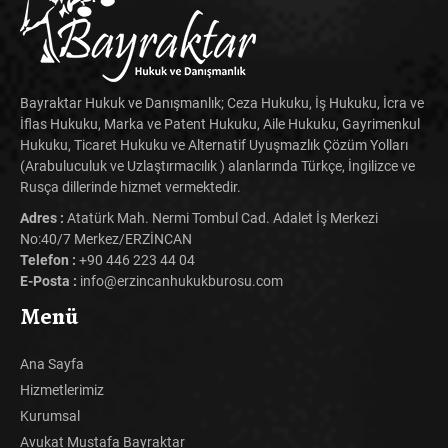
Bayraktar Hukuk ve Danışmanlık; Ceza Hukuku, İş Hukuku, İcra ve
İflas Hukuku, Marka ve Patent Hukuku, Aile Hukuku, Gayrimenkul
Hukuku, Ticaret Hukuku ve Alternatif Uyuşmazlık Çözüm Yolları
(Arabuluculuk ve Uzlaştırmacılık ) alanlarında Türkçe, İngilizce ve
Rusça dillerinde hizmet vermektedir.
Adres :
Atatürk Mah. Nermi Tombul Cad. Adalet İş Merkezi
No:40/7 Merkez/ERZİNCAN
Telefon :
+90 446 223 44 04
E-Posta :
info@erzincanhukukburosu.com
Menü
Ana Sayfa
Hizmetlerimiz
Kurumsal
Avukat Mustafa Bayraktar