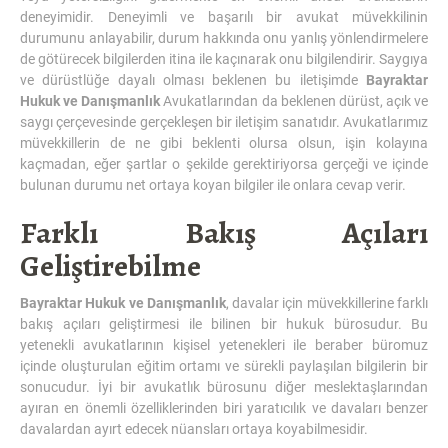
deneyimidir. Deneyimli ve başarılı bir avukat müvekkilinin
durumunu anlayabilir, durum hakkında onu yanlış yönlendirmelere
de götürecek bilgilerden itina ile kaçınarak onu bilgilendirir. Saygıya
ve dürüstlüğe dayalı olması beklenen bu iletişimde
Bayraktar
Hukuk ve Danışmanlık
Avukatlarından da beklenen dürüst, açık ve
saygı çerçevesinde gerçekleşen bir iletişim sanatıdır. Avukatlarımız
müvekkillerin de ne gibi beklenti olursa olsun, işin kolayına
kaçmadan, eğer şartlar o şekilde gerektiriyorsa gerçeği ve içinde
bulunan durumu net ortaya koyan bilgiler ile onlara cevap verir.
Farklı Bakış Açıları
Geliştirebilme
Bayraktar Hukuk ve Danışmanlık
, davalar için müvekkillerine farklı
bakış açıları geliştirmesi ile bilinen bir hukuk bürosudur. Bu
yetenekli avukatlarının kişisel yetenekleri ile beraber büromuz
içinde oluşturulan eğitim ortamı ve sürekli paylaşılan bilgilerin bir
sonucudur. İyi bir avukatlık bürosunu diğer meslektaşlarından
ayıran en önemli özelliklerinden biri yaratıcılık ve davaları benzer
davalardan ayırt edecek nüansları ortaya koyabilmesidir.