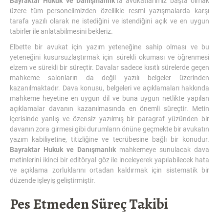
Bayraktar Hukuk ve Danışmanlık
‘ta avukatlarımız başta olmak
üzere tüm personelimizden özellikle resmi yazışmalarda karşı
tarafa yazılı olarak ne istediğini ve istendiğini açık ve en uygun
tabirler ile anlatabilmesini bekleriz.
Elbette bir avukat için yazım yeteneğine sahip olması ve bu
yeteneğini kusursuzlaştırmak için sürekli okuması ve öğrenmesi
elzem ve sürekli bir süreçtir. Davalar sadece kısıtlı sürelerde geçen
mahkeme salonların da değil yazılı belgeler üzerinden
kazanılmaktadır. Dava konusu, belgeleri ve açıklamaları hakkında
mahkeme heyetine en uygun dil ve buna uygun netlikte yapılan
açıklamalar davanın kazanılmasında en önemli süreçtir. Metin
içerisinde yanlış ve özensiz yazılmış bir paragraf yüzünden bir
davanın zora girmesi gibi durumların önüne geçmekte bir avukatın
yazım kabiliyetine, titizliğine ve tecrübesine bağlı bir konudur.
Bayraktar Hukuk ve Danışmanlık
mahkemeye sunulacak dava
metinlerini ikinci bir editöryal göz ile inceleyerek yapılabilecek hata
ve açıklama zorluklarını ortadan kaldırmak için sistematik bir
düzende işleyiş geliştirmiştir.
Pes Etmeden Süreç Takibi