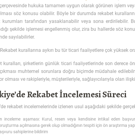
ri çerçevesinde hukuka tamamen uygun olarak görünen işlem vey
olması söz konusu olabilir. Böyle bir durumda rekabet kurallarını
 kurumları tarafından yasaklanabilir veya sona erdirilebilir. Bun
dığı şekilde işlemesi engellenmiş olur, zira bu hallerde söz ko
e sayılabilirler.
 Rekabet kurallarına aykırı bu tür ticari faaliyetlere çok yüksek 
 kuralları, şirketlerin günlük ticari faaliyetlerinde son derece önem
çıkması muhtemel sorunlara doğru biçimde müdahale edilebilmesi
iyor olması ve rakipleriyle, müşterileriyle, sağlayıcılarıyla olan i
kiye’de Rekabet İncelemesi Süreci
’de rekabet incelemelerinde izlenen usul aşağıdaki şekilde gerçe
n inceleme aşaması: Kurul, resen veya kendisine intikal eden başv
oruşturma açılmasına gerek olup olmadığının tespiti için ön araştırma yapı
aşvuru sahiplerine bildirim