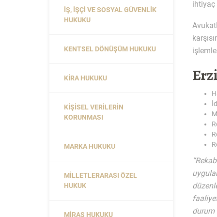
ihtiyaç
İŞ, İŞÇI VE SOSYAL GÜVENLIK
HUKUKU
Avukat
karşıs
KENTSEL DÖNÜŞÜM HUKUKU
işlemle
Erz
KIRA HUKUKU
H
İ
KIŞISEL VERILERIN
M
KORUNMASI
R
R
R
MARKA HUKUKU
“Rekabe
uygulam
MILLETLERARASI ÖZEL
düzenl
HUKUK
faaliy
durum 
MIRAS HUKUKU