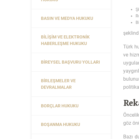
Ş
R
BASIN VE MEDYA HUKUKU
B
şeklind
BILIŞIM VE ELEKTRONIK
HABERLEŞME HUKUKU
Türk h
ve hizm
BIREYSEL BAŞVURU YOLLARI
uygula
yaygın
bulunur
BIRLEŞMELER VE
politik
DEVRALMALAR
Rek
BORÇLAR HUKUKU
Öncelik
göz ön
BOŞANMA HUKUKU
Bazı d