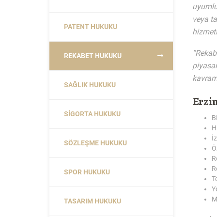
uyumlu 
veya ta
PATENT HUKUKU
hizmeti
“Rekabe
REKABET HUKUKU
piyasan
kavram 
SAĞLIK HUKUKU
Erzi
SIGORTA HUKUKU
B
H
İ
SÖZLEŞME HUKUKU
Ö
R
R
SPOR HUKUKU
T
Y
M
TASARIM HUKUKU