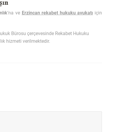
şın
nlık
‘na ve
Erzincan rekabet hukuku avukatı
için
 Hukuk Bürosu çerçevesinde Rekabet Hukuku
ık hizmeti verilmektedir.