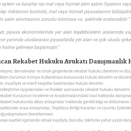
eylem ve kararlar ise mal veya hizmet alım satım fiyatının veya 
lep miktarının kontrolü, mal veya hizmet piyasalarının bölüşülmes
n satın alınmasının zorunlu kılınması vs. şeklinde sıralanabilir.”
t, piyasa ekonomilerinde yer alan teşebbüslerin aralarında yaptıkl
ın yanında uluslararası piyasalarda yer alan ve çok uluslu şirket
haline gelmeye başlamıştır.”
ncan Rekabet Hukuku Avukatı Danışmanlık H
irleşme, devralmalar ve ortak girişimlerde rekabet hukuku denetimi ve dü
âkim Durumun Kötüye Kullanılması konusunda hukuki denetim ve düzenl
zin, muafiyet ve menfi tespitler bakımından hukuki denetim
zelleştirme Uygulamaları ve İhaleler sonrasında rekabet hukuku denetimi
ekabet Kurulunun İnceleme ve Araştırmalarındaki Usul hakkında danışma
ekabet hukukunda dikey anlaşmalar hakkında gerekli bilgi ve dokümanın
eşebbüsler arası Anlaşmalar, Teşebbüs Birliği Kararları ve Uyumlu Eylem
oğunlaşmaların Denetlenmesi
esai saatleri içerisinde olmak kaydıyla, büroda, telefonla yahut yazılı ola