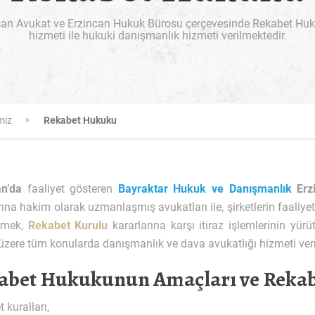
can Avukat ve Erzincan Hukuk Bürosu çerçevesinde Rekabet Huku
hizmeti ile hukuki danışmanlık hizmeti verilmektedir.
miz
Rekabet Hukuku
an’da
faaliyet gösteren
Bayraktar Hukuk ve Danışmanlık
Erz
rına hakim olarak uzmanlaşmış avukatları ile, şirketlerin faaliye
emek,
Rekabet Kurulu
kararlarına karşı itiraz işlemlerinin yür
zere tüm konularda danışmanlık ve dava avukatlığı hizmeti ver
abet Hukukunun Amaçları ve Rekab
 kuralları,