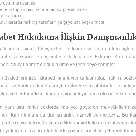
oruşturma aşaması
elillerin toplanması ve tarafların bilgilendirilmesi
arar aşaması
urul kararlarına karşı tarafların yargı yoluna başvurması
abet Hukukuna İlişkin Danışmanlı
illerimize şirket birleşmeleri, birleşme ve satın alma işleml
anlık veriyoruz. Bu işlemlerle ilgili olarak Rekabet Kurumun
da avukatlarımız ciddi birikime ve tecrübeye sahipler.
müvekkillerimize rekabeti sınırlayıcı anlaşmalar, hâkim pozisy
lar ve bunlara dair ön-araştırmalar ve soruşturmalar ile birleş
ları ve her türlü tekel kurulmasını önleyici düzenlemeler konula
n yanı sıra farklı sektörde faaliyet gösteren müvekkillerimize
nun tüm alanlarında danışmanlık hizmeti vermekteyiz. Bu kap
problemleri hakkında ve özellikle müvekkillerin imzalayacaklar
t hayatına en uygun olabilecek çözüm önerileri getirmek konu