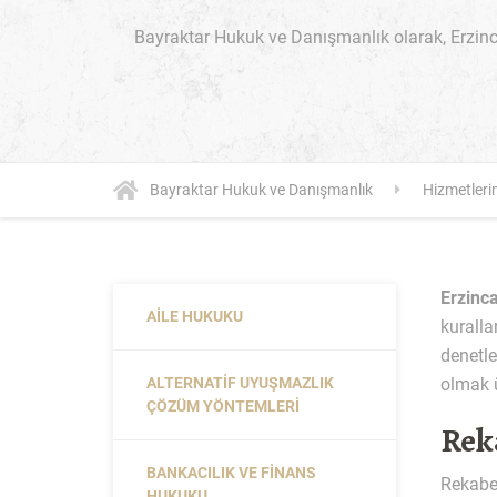
Bayraktar Hukuk ve Danışmanlık olarak, Erzin
Bayraktar Hukuk ve Danışmanlık
Hizmetleri
Erzinc
AILE HUKUKU
kuralla
denetl
ALTERNATIF UYUŞMAZLIK
olmak ü
ÇÖZÜM YÖNTEMLERI
Rek
BANKACILIK VE FINANS
Rekabet
HUKUKU