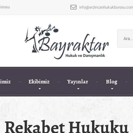
Bürosu
info@erzincanhukukburosu.co
Şunu
ara:
imiz
Ekibimiz
Yayınlar
Blog
Rekabet Hukuku