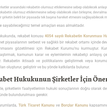
irketler arasındaki rekabetin olumsuz etkilemesine sebep olabilecek anla
ekabetin olumsuz etkilenmesine sebep olabilecek olan birleşme, devralma 
ir şirketin belirli bir piyasada tek başına hareket etmesini sağlayabilecek
e sayabileceğimiz temel amaçları esas almaktadır.
ukukunda, rekabet konusu
4054 sayılı Rekabetin Korunması 
et piyasalarının serbest ve sağlıklı bir rekabet ortamı içinde
nmasını gözetilmesi için Rekabet Kurumu’nu kurmuştur. Ku
laştırmak, kamunun karar ve eylemlerinin rekabetçi anlayış çe
. Rekabetin iktisadı ve politikalarını geliştirmek veya koruma
aları oluşturur, geliştirir ve bu yönde katkılarda bulunur.
abet Hukukunun Şirketler İçin Öne
le, şirketlerin faaliyetlerinin hukuki sonuçlarının doğru olarak 
ünde bulundurulması gerekir.
urumlarda,
Türk Ticaret Kanunu
ve
Borçlar Kanunu
kapsamınd