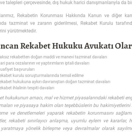
 ve talepleri çerçevesinde, dış hukuk harici danışmanlarıyla da bi
larımız, Rekabetin Korunması Hakkında Kanun ve diğer kanu
ında tazminat ve zararın giderilmesi, Rekabet Kurulu tarafınd
rini yürütmektedir.
incan Rekabet Hukuku Avukatı Ola
aksız rekabetten doğan maddi ve manevi tazminat davaları
dari para cezalarının ve yaptırımların iptali davaları
uafiyet başvuruları
ekabet kurulu soruşturmalarında temsil edilme
ekabet hukukuna aykırı davranıştan doğan tazminat davaları
ekabet ihlalinin tespiti davaları
t hukukunun amacı, mal ve hizmet piyasalarındaki rekabeti engel
aları ve piyasaya hakim olan teşebbüslerin bu hakimiyetlerini 
eme ve denetlemeleri yaparak rekabetin korunmasını sağlama
etler, rekabeti sınırlayıcı anlaşma, uyumlu eylem ve kararla
yaratmaya yönelik birleşme veya devralmalar olarak sayılmış