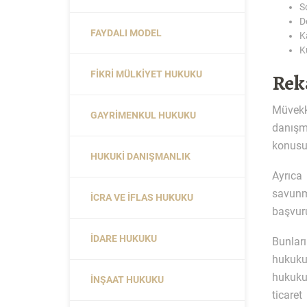
S
D
FAYDALI MODEL
K
K
FIKRI MÜLKIYET HUKUKU
Rek
Müvekk
GAYRIMENKUL HUKUKU
danışm
konusun
HUKUKI DANIŞMANLIK
Ayrıca 
savunma
İCRA VE İFLAS HUKUKU
başvuru
İDARE HUKUKU
Bunları
hukuku
hukuku 
İNŞAAT HUKUKU
ticare