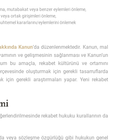
şma, mutabakat veya benzer eylemleri önleme,
veya ortak girişimleri önleme,
 muhtemel kararlarını/eylemlerini önlemek
Hakkında Kanun
’da düzenlenmektedir. Kanun, mal
 devamının ve gelişmesinin sağlanması ve Kanun’un
rum bu amaçla, rekabet kültürünü ve ortamını
rçevesinde oluşturmak için gerekli tasarruflarda
k için gerekli araştırmaları yapar. Yeni rekabet
mi
değerlendirilmesinde rekabet hukuku kurallarının da
a veya sözleşme özgürlüğü gibi hukukun genel