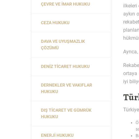
ÇEVRE VE İMAR HUKUKU
ilkele
aykırı 
rekabet
CEZA HUKUKU
planlan
hükmünd
DAVA VE UYUŞMAZLIK
ÇÖZÜMÜ
Ayrıca,
Rekabet
DENIZ TICARET HUKUKU
ortaya 
iyi bil
DERNEKLER VE VAKIFLAR
HUKUKU
Tür
Türkiye
DIŞ TICARET VE GÜMRÜK
HUKUKU
Ö
s
ENERJI HUKUKU
B