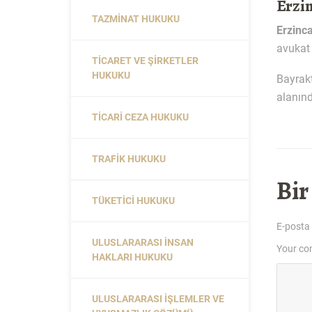
Erzi
TAZMINAT HUKUKU
Erzinc
avukat
TICARET VE ŞIRKETLER
HUKUKU
Bayrak
alanınd
TICARI CEZA HUKUKU
TRAFIK HUKUKU
Bir
TÜKETICI HUKUKU
E-posta
ULUSLARARASI İNSAN
Your c
HAKLARI HUKUKU
ULUSLARARASI İŞLEMLER VE