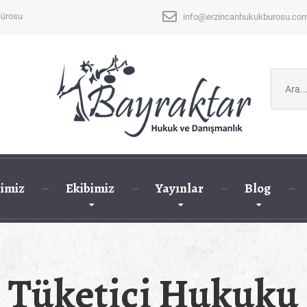
Bürosu
info@erzincanhukukburosu.co
Şunu
ara:
imiz
Ekibimiz
Yayınlar
Blog
Tüketici Hukuku