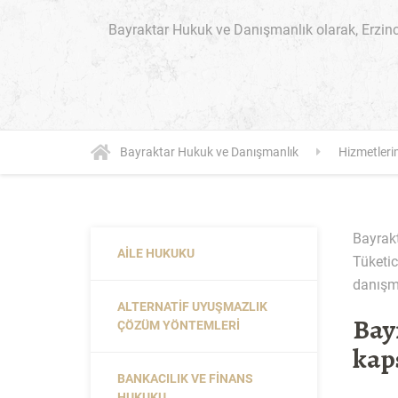
Bayraktar Hukuk ve Danışmanlık olarak, Erzin
Bayraktar Hukuk ve Danışmanlık
Hizmetleri
Bayrakt
AILE HUKUKU
Tüketi
danışma
ALTERNATIF UYUŞMAZLIK
Bay
ÇÖZÜM YÖNTEMLERI
kap
BANKACILIK VE FINANS
HUKUKU