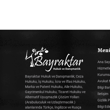
Men
Ana Say
Hizmetl
Kurums
Bayraktar Hukuk ve Danışmanlık; Ceza
Avukat 
Hukuku, İş Hukuku, İcra ve İflas Hukuku,
Marka ve Patent Hukuku, Aile Hukuku,
Bilgi Ba
Gayrimenkul Hukuku, Ticaret Hukuku ve
İletişim
Alternatif Uyuşmazlık Çözüm Yolları
Gizlilik 
(Arabuluculuk ve Uzlaştırmacılık )
Bilgi Ed
alanlarında Türkçe, İngilizce ve Rusça