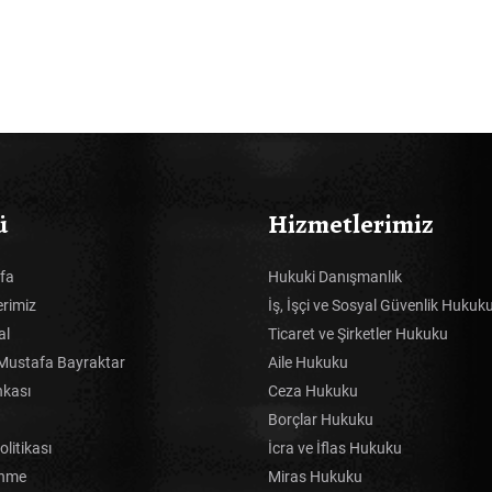
ü
Hizmetlerimiz
fa
Hukuki Danışmanlık
erimiz
İş, İşçi ve Sosyal Güvenlik Hukuk
al
Ticaret ve Şirketler Hukuku
Mustafa Bayraktar
Aile Hukuku
nkası
Ceza Hukuku
Borçlar Hukuku
Politikası
İcra ve İflas Hukuku
inme
Miras Hukuku