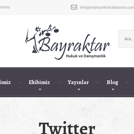
Bürosu
info@erzincanhukukburosu.co
Şunu
ara:
imiz
Ekibimiz
Yayınlar
Blog
Twitter