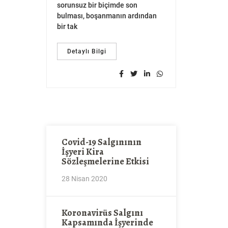
sorunsuz bir biçimde son
anlaşarak ya 
bulması, boşanmanın ardından
birliğini son
bir tak
Detaylı Bi
Detaylı Bilgi
Covid-19 Salgınının
İşyeri Kira
Sözleşmelerine Etkisi
28 Nisan 2020
Koronavirüs Salgını
Kapsamında İşyerinde