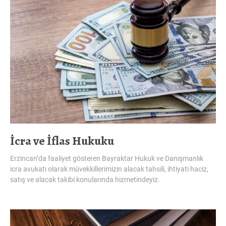
İcra ve İflas Hukuku
Erzincan’da faaliyet gösteren Bayraktar Hukuk ve Danışmanlık
icra avukatı olarak müvekkillerimizin alacak tahsili, ihtiyati haciz,
satış ve alacak takibi konularında hizmetindeyiz.