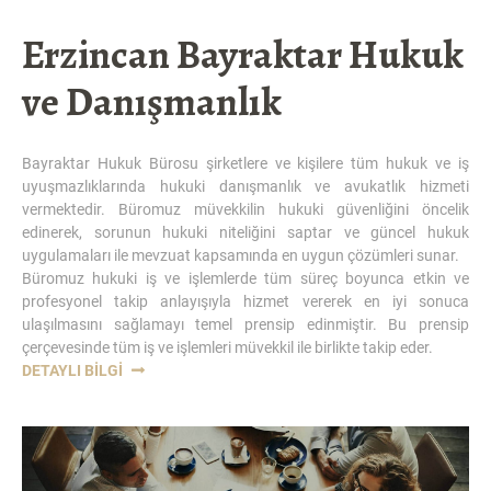
Erzincan Bayraktar Hukuk
ve Danışmanlık
Bayraktar Hukuk Bürosu şirketlere ve kişilere tüm hukuk ve iş
uyuşmazlıklarında hukuki danışmanlık ve avukatlık hizmeti
vermektedir. Büromuz müvekkilin hukuki güvenliğini öncelik
edinerek, sorunun hukuki niteliğini saptar ve güncel hukuk
uygulamaları ile mevzuat kapsamında en uygun çözümleri sunar.
Büromuz hukuki iş ve işlemlerde tüm süreç boyunca etkin ve
profesyonel takip anlayışıyla hizmet vererek en iyi sonuca
ulaşılmasını sağlamayı temel prensip edinmiştir. Bu prensip
çerçevesinde tüm iş ve işlemleri müvekkil ile birlikte takip eder.
DETAYLI BILGI