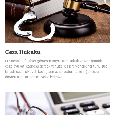
Ceza Hukuku
Erzincan’da faaliyet gösteren Bayraktar Hukuk ve Danışmanlık
ceza avukatı kadrosu gerçek ve tüzel kişilere yönelik her türlü suç
isnadı, cezai şikayet, kovuşturma, soruşturma ve diğer ceza
davası konularında müvekkillerimize …