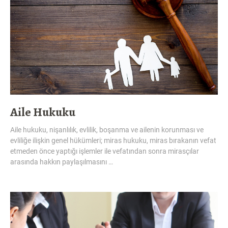
Aile Hukuku
Aile hukuku, nişanlılık, evlilik, boşanma ve ailenin korunması ve
evliliğe ilişkin genel hükümleri; miras hukuku, miras bırakanın vefat
etmeden önce yaptığı işlemler ile vefatından sonra mirasçılar
arasında hakkın paylaşılmasını …