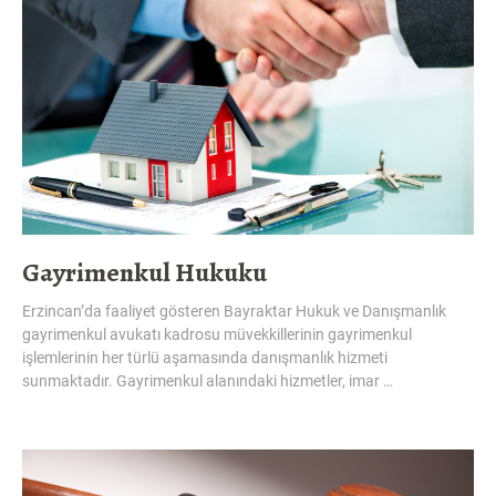
Gayrimenkul Hukuku
Erzincan’da faaliyet gösteren Bayraktar Hukuk ve Danışmanlık
gayrimenkul avukatı kadrosu müvekkillerinin gayrimenkul
işlemlerinin her türlü aşamasında danışmanlık hizmeti
sunmaktadır. Gayrimenkul alanındaki hizmetler, imar …