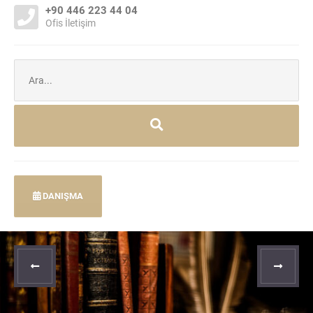
+90 446 223 44 04
Ofis İletişim
Şunu
ara:
DANIŞMA