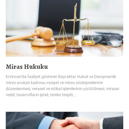
Miras Hukuku
Erzincan’da faaliyet gösteren Bayraktar Hukuk ve Danışmanlık
miras avukatı kadrosu vasiyet ve miras sözleşmelerinin
düzenlenmesi, veraset ve intikal işlemlerinin yürütülmesi, mirasın
reddi, tasarrufların iptali, tereke tespiti, …