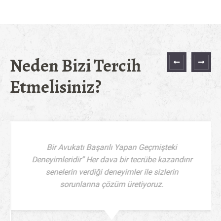
Neden Bizi Tercih
Sonraki
Öncek
Etmelisiniz?
Bir Avukatı Başarılı Yapan Geçmişteki
Deneyimleridir” Her dava bir tecrübe kazandırır
senelerin verdiği deneyimler ile sizlerin
sorunlarına çözüm üretiyoruz.