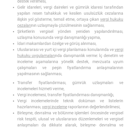
destek verilmesi,
Gelir idareleri, vergi daireleri ve gümrük idaresi tarafından
yapılan resen tahakkuk ve kesilen usulsüzlük cezalarına
ilişkin yol gösterme, temsil etme, ortaya çıkan
vergi hukuku
cezaları
nın uzlaşmayla çözülmesinin sağlanması,
Şirketlerin vergisel yönden yeniden yapılandırılması,
uzlaşma konusunda vergi danışmanlığı yapma,
İdari makamlardan özelge ve görüş alınması,
Uluslararası ve yurt içi vergi planlaması konularında ve
vergi
hukuku uygulamaları
nda danışmanlık verme: İç denetim ve
inceleme aşamalarına yönelik destek, mevzuata uyum
çalışmaları ve peşin fiyatlandırma anlaşmalarının
yapılmasının sağlanması,
Transfer fiyatlandırması, gümrük uzlaşmaları ve
incelemeleri hizmeti verme,
Vergi incelemesi, transfer fiyatlandırması danışmanlığı,
Vergi incelemelerinde teknik doküman ve listelerin
hazırlanması,
vergi inceleme
raporlarının değerlendirilmesi,
Birleşme, devralma ve bölünme işlemleri öncesinde vergisel
risk tespiti, ulusal ve uluslararası düzenlemeleri ve vergisel
anlaşmaları da dikkate alarak, birleşme- devralma ve