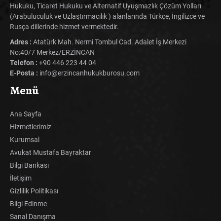
Hukuku, Ticaret Hukuku ve Alternatif Uyuşmazlık Çözüm Yolları
(Arabuluculuk ve Uzlaştırmacılık ) alanlarında Türkçe, İngilizce ve
Rusça dillerinde hizmet vermektedir.
Adres :
Atatürk Mah. Nermi Tombul Cad. Adalet İş Merkezi
No:40/7 Merkez/ERZİNCAN
Telefon :
+90 446 223 44 04
E-Posta :
info@erzincanhukukburosu.com
Menü
Ana Sayfa
Hizmetlerimiz
Kurumsal
Avukat Mustafa Bayraktar
Bilgi Bankası
İletişim
Gizlilik Politikası
Bilgi Edinme
Sanal Danışma