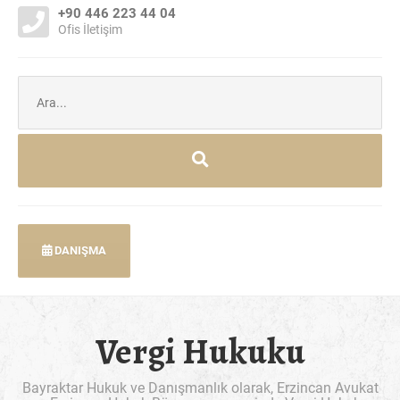
+90 446 223 44 04
Ofis İletişim
Şunu
ara:
DANIŞMA
Vergi Hukuku
Bayraktar Hukuk ve Danışmanlık olarak, Erzincan Avukat