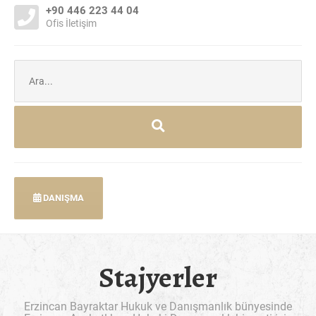
+90 446 223 44 04
Ofis İletişim
Şunu
ara:
DANIŞMA
Stajyerler
Erzincan Bayraktar Hukuk ve Danışmanlık bünyesinde