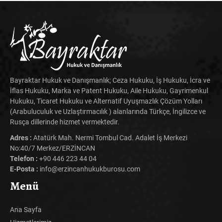
Bayraktar Hukuk ve Danışmanlık; Ceza Hukuku, İş Hukuku, İcra ve
İflas Hukuku, Marka ve Patent Hukuku, Aile Hukuku, Gayrimenkul
Hukuku, Ticaret Hukuku ve Alternatif Uyuşmazlık Çözüm Yolları
(Arabuluculuk ve Uzlaştırmacılık ) alanlarında Türkçe, İngilizce ve
Rusça dillerinde hizmet vermektedir.
Adres :
Atatürk Mah. Nermi Tombul Cad. Adalet İş Merkezi
No:40/7 Merkez/ERZİNCAN
Telefon :
+90 446 223 44 04
E-Posta :
info@erzincanhukukburosu.com
Menü
Ana Sayfa